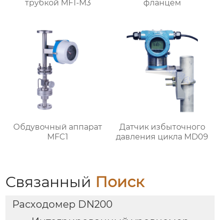
трубкой MF1-M3
фланцем
Обдувочный аппарат
Датчик избыточного
MFC1
давления цикла MD09
Связанный
Поиск
Расходомер DN200