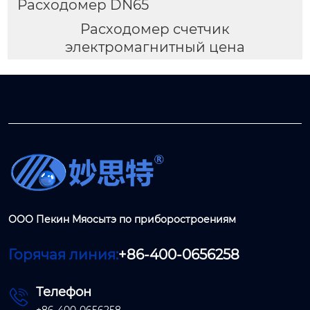
Расходомер DN65
Расходомер счетчик
электромагнитный цена
ООО Пекин Мяосытэ по приборостроениям
Горячая линия:
+86-400-0656258
Телефон
