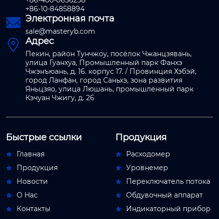
+86-400-0656258
+86-10-84858894
Электронная почта

sale@masteryb.com
Адрес

Пекин, район Тунчжоу, посёлок Чжанцзявань,
улица Гуанхуа, Промышленный парк Фанхэ
Чжэнъюань, д. 16. корпус 17. / Провинция Хэбэй,
город Ланфан, город Саньхэ, зона развития
Яньцзяо, улица Люшань, промышленный парк
Кэчуан Чжигу, д. 26
Быстрые ссылки
Продукция
Главная
Расходомер


Продукция
Уровнемер


Новости
Переключатель потока


О Hас
Обдувочный аппарат


Контакты
Индикаторный прибор

