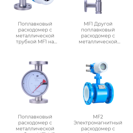
Поплавковый
MF1 Другой
расходомер с
поплавковый
металлической
расходомер с
трубкой MF1 на
металлической
батарейках
трубкой,
ориентированный на
поток
Поплавковый
MF2
расходомер с
Электромагнитный
металлической
расходомер с