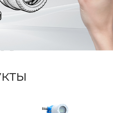
ые
кты