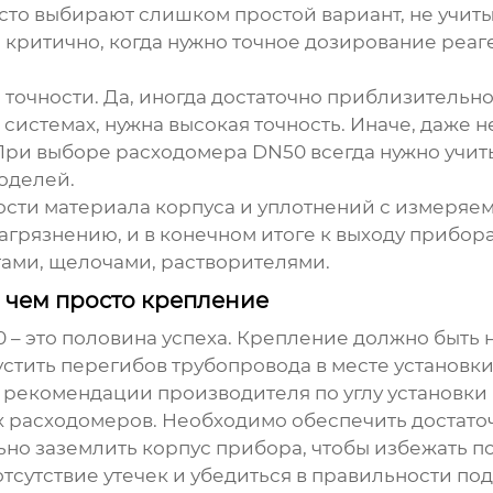
сто выбирают слишком простой вариант, не учиты
критично, когда нужно точное дозирование реаге
точности. Да, иногда достаточно приблизительно
 системах, нужна высокая точность. Иначе, даже
 При выборе
расходомера DN50
всегда нужно учит
оделей.
имости материала корпуса и уплотнений с измеря
грязнению, и в конечном итоге к выходу прибора
тами, щелочами, растворителями.
, чем просто крепление
0
– это половина успеха. Крепление должно быть
тить перегибов трубопровода в месте установки
 рекомендации производителя по углу установки
х
расходомеров
. Необходимо обеспечить достато
льно заземлить корпус прибора, чтобы избежать 
тсутствие утечек и убедиться в правильности по