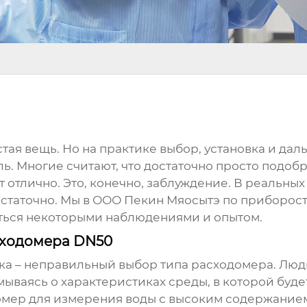
остая вещь. Но на практике выбор, установка и да
. Многие считают, что достаточно просто подоб
 отлично. Это, конечно, заблуждение. В реальных
статочно. Мы в ООО Пекин Мяосытэ по приборост
ться некоторыми наблюдениями и опытом.
сходомера DN50
ка – неправильный выбор типа расходомера. Люди
мываясь о характеристиках среды, в которой буд
омер
для измерения воды с высоким содержанием