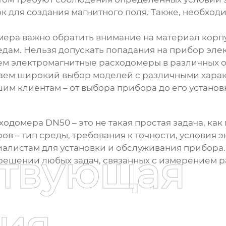
к для создания магнитного поля. Также, необход
мера
важно обратить внимание на материал корпу
дам. Нельзя допускать попадания на прибор эле
ем электромагнитные
расходомеры
в различных 
ем широкий выбор моделей с различными характ
м клиентам – от выбора прибора до его установ
ходомера DN50
– это не такая простая задача, ка
 – тип среды, требования к точности, условия э
алистам для установки и обслуживания прибора.
ствующая
решении любых задач, связанных с измерением р