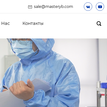
sale@masteryb.com


 Hас
Контакты
