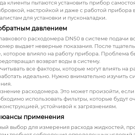
гда клиенты пытаются установить прибор самосто
ибровкой, настройкой и даже с работой прибора в
листам для установки и пусконаладки.
 обратным давлением
лавкового расходомера DN50
в системе подачи в
домер выдает неверные показания. После тщатель
, которое влияло на работу прибора. Проблема 
едотвращал возврат воды в систему.
учитывать все факторы, которые могут влиять на 
 работать идеально. Нужно внимательно изучить с
ния.
рязнение
расходомера
. Это может произойти, есл
обходимо использовать фильтры, которые будут о
конструкцией, устойчивой к загрязнениям.
 нюансы применения
ный выбор для измерения расхода жидкостей, пр
 этом требуют соблюдения определенных условий