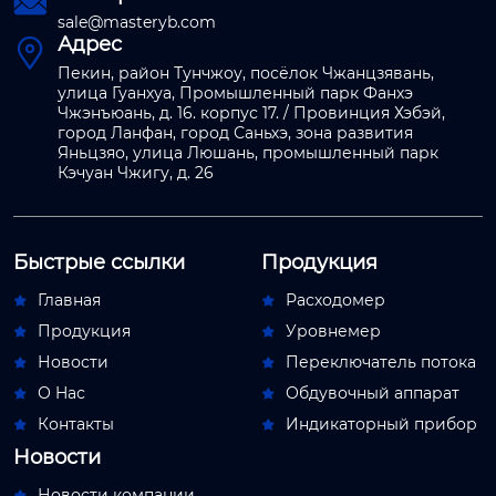

sale@masteryb.com
Адрес

Пекин, район Тунчжоу, посёлок Чжанцзявань,
улица Гуанхуа, Промышленный парк Фанхэ
Чжэнъюань, д. 16. корпус 17. / Провинция Хэбэй,
город Ланфан, город Саньхэ, зона развития
Яньцзяо, улица Люшань, промышленный парк
Кэчуан Чжигу, д. 26
Быстрые ссылки
Продукция
Главная
Расходомер


Продукция
Уровнемер


Новости
Переключатель потока


О Hас
Обдувочный аппарат


Контакты
Индикаторный прибор


Новости
Новости компании
