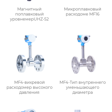
Магнитный
Микроплавковый
поплавковый
расходоме MF16
уровнемерUHZ-52
MF4-вихревой
MF4-Тип внутреннего
расходомер высокого
уменьшающего
давления
диаметра