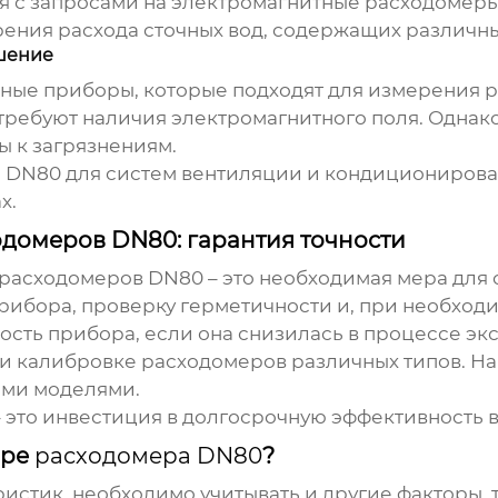
я с запросами на
электромагнитные расходомер
рения расхода сточных вод, содержащих различны
шение
ные приборы, которые подходят для измерения р
требуют наличия электромагнитного поля. Однако
ы к загрязнениям.
ы DN80
для систем вентиляции и кондиционирован
х.
домеров DN80: гарантия точности
расходомеров DN80
– это необходимая мера для 
рибора, проверку герметичности и, при необход
ость прибора, если она снизилась в процессе эк
 и калибровке расходомеров различных типов. 
ыми моделями.
 это инвестиция в долгосрочную эффективность 
оре
расходомера DN80
?
истик, необходимо учитывать и другие факторы, 