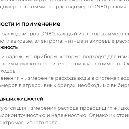
домеров, в том числе
расходомеры DN80
различны
ности и применение
в
расходомеров DN80
, каждый из которых имеет 
поплавковые, электромагнитные и вихревые рас
ежность
 и надежные приборы, которые подходят для изм
вания и имеют относительно низкую стоимость. Од
ходов.
енения – измерение расхода воды в системах во
меров в агрессивных средах, необходимо выбира
одящих жидкостей
ются для измерения расхода проводящих жидкост
сокой точностью и надежностью. Однако их стои
ектромагнитного поля.