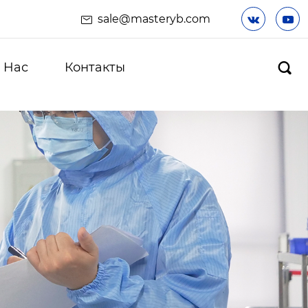
sale@masteryb.com


 Hас
Контакты
