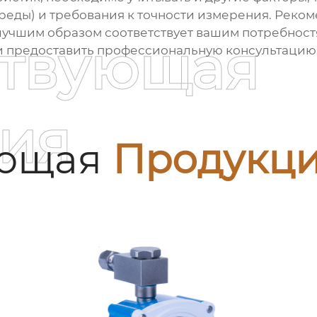
среды) и требования к точности измерения. Рек
лучшим образом соответствует вашим потребност
ствующая
 и предоставить профессиональную консультацию
ия
ующая
Продукц