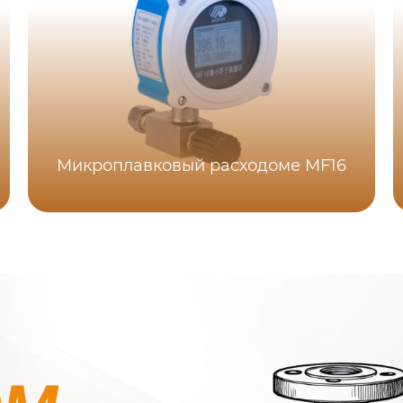
Микроплавковый расходоме MF16