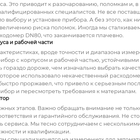
. Это приводит к разочарованию, поломкам и, в 
валифицированных специалистов. Не все постав
 выбору и установке прибора. А без этого, как ни
увеличению риска поломок. Иногда мы сталкиваем
ходомер DN80
, что заканчивается плачевно.
уса и рабочей части
актеристиках, вроде точности и диапазона измер
ибор с корпусом и рабочей частью, устойчивыми
сь гораздо дороже, чем изначально выбрать качес
которое использовало некачественный
расходом
быстро проржавел, что привело к серьезным пос
ибор и пересмотреть требования к материалам.
ктор
ажных этапов. Важно обращать внимание не только
оответствия и гарантийного обслуживания. Не сто
нь сервиса. Мы тесно сотрудничаем с нескольки
ежности и квалификации.
м специализируется на измерениях для автома