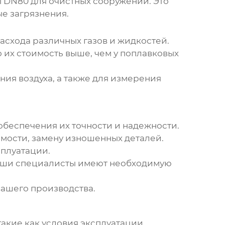
ы DN80
для очистных сооружений. Это
е загрязнения.
асхода различных газов и жидкостей.
 их стоимость выше, чем у поплавковых
ия воздуха, а также для измерения
обеспечения их точности и надежности.
имости, замену изношенных деталей.
сплуатации.
Наши специалисты имеют необходимую
вашего производства.
такие как условия эксплуатации