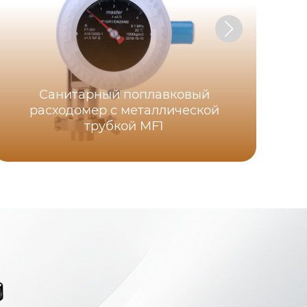
Санитарный поплавковый
расходомер с металлической
трубкой MF1