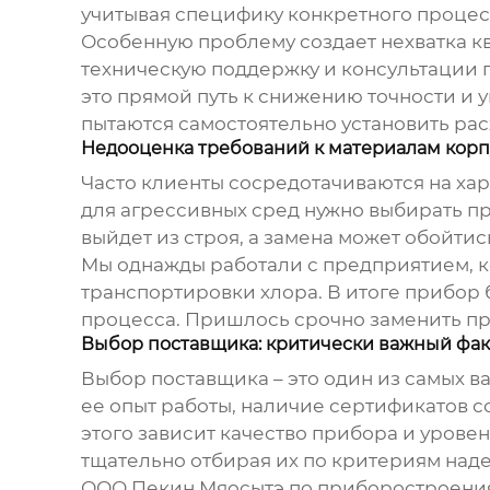
учитывая специфику конкретного процесса
Особенную проблему создает нехватка к
техническую поддержку и консультации по
это прямой путь к снижению точности и 
пытаются самостоятельно установить
рас
Недооценка требований к материалам корп
Часто клиенты сосредотачиваются на хар
для агрессивных сред нужно выбирать пр
выйдет из строя, а замена может обойти
Мы однажды работали с предприятием, 
транспортировки хлора. В итоге прибор 
процесса. Пришлось срочно заменить пр
Выбор поставщика: критически важный фа
Выбор поставщика – это один из самых в
ее опыт работы, наличие сертификатов с
этого зависит качество прибора и урове
тщательно отбирая их по критериям над
ООО Пекин Мяосытэ по приборостроения