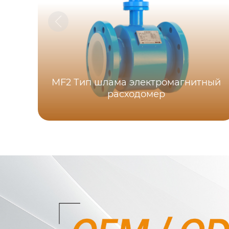
MF2 Тип шлама электромагнитный
расходомер