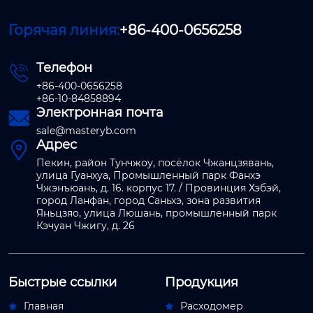
Горячая линия:
+86-400-0656258
Телефон

+86-400-0656258
+86-10-84858894
Электронная почта

sale@masteryb.com
Адрес

Пекин, район Тунчжоу, посёлок Чжанцзявань,
улица Гуанхуа, Промышленный парк Фанхэ
Чжэнъюань, д. 16. корпус 17. / Провинция Хэбэй,
город Ланфан, город Саньхэ, зона развития
Яньцзяо, улица Люшань, промышленный парк
Кэчуан Чжигу, д. 26
Быстрые ссылки
Продукция
Главная
Расходомер

