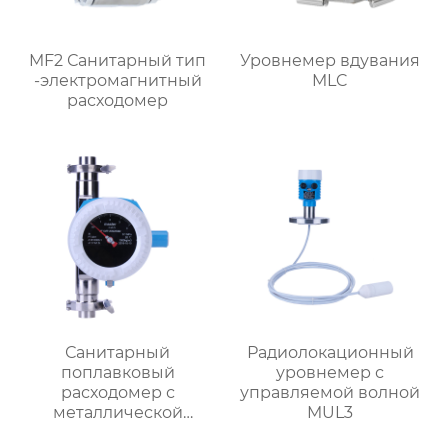
MF2 Санитарный тип
Уровнемер вдувания
-электромагнитный
MLC
расходомер
Санитарный
Радиолокационный
поплавковый
уровнемер с
расходомер с
управляемой волной
металлической
MUL3
трубкой MF1