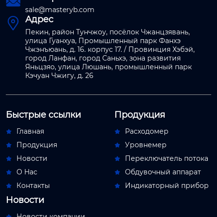

sale@masteryb.com
Адрес

Пекин, район Тунчжоу, посёлок Чжанцзявань,
улица Гуанхуа, Промышленный парк Фанхэ
Чжэнъюань, д. 16. корпус 17. / Провинция Хэбэй,
город Ланфан, город Саньхэ, зона развития
Яньцзяо, улица Люшань, промышленный парк
Кэчуан Чжигу, д. 26
Быстрые ссылки
Продукция
Главная
Расходомер


Продукция
Уровнемер


Новости
Переключатель потока


О Hас
Обдувочный аппарат


Контакты
Индикаторный прибор


Новости
Новости компании
