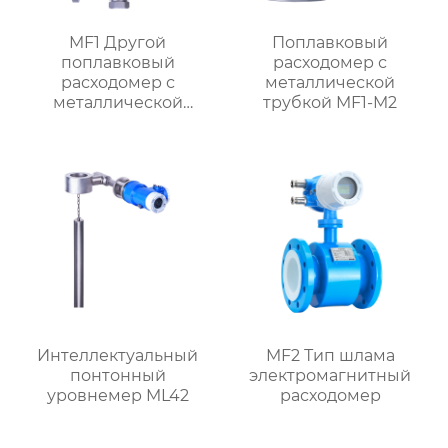
MF1 Другой
Поплавковый
поплавковый
расходомер с
расходомер с
металлической
металлической
трубкой MF1-M2
трубкой,
ориентированный на
поток
Интеллектуальный
MF2 Тип шлама
понтонный
электромагнитный
уровнемер ML42
расходомер