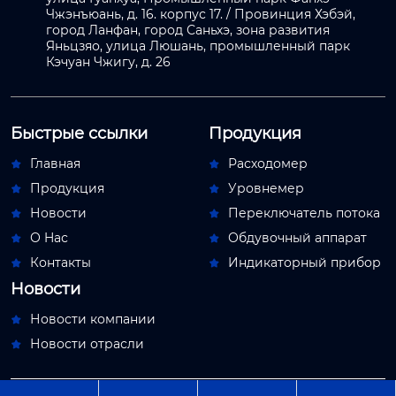
Чжэнъюань, д. 16. корпус 17. / Провинция Хэбэй,
город Ланфан, город Саньхэ, зона развития
Яньцзяо, улица Люшань, промышленный парк
Кэчуан Чжигу, д. 26
Быстрые ссылки
Продукция
Главная
Расходомер


Продукция
Уровнемер


Новости
Переключатель потока


О Hас
Обдувочный аппарат


Контакты
Индикаторный прибор


Новости
Новости компании

Новости отрасли
