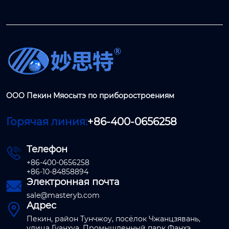
ООО Пекин Мяосытэ по приборостроениям
Горячая линия:
+86-400-0656258
Телефон

+86-400-0656258
+86-10-84858894
Электронная почта

sale@masteryb.com
Адрес

Пекин, район Тунчжоу, посёлок Чжанцзявань,
улица Гуанхуа, Промышленный парк Фанхэ