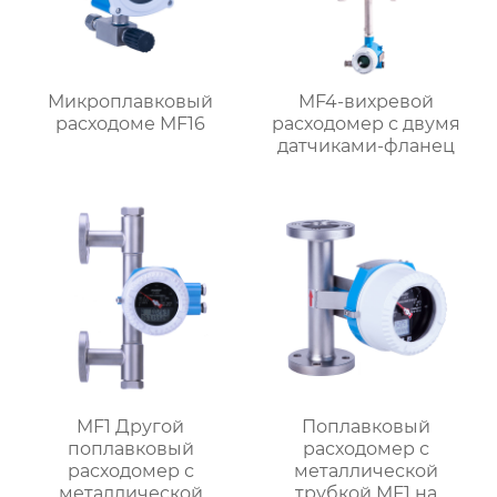
Микроплавковый
MF4-вихревой
расходоме MF16
расходомер с двумя
датчиками-фланец
MF1 Другой
Поплавковый
поплавковый
расходомер с
расходомер с
металлической
металлической
трубкой MF1 на