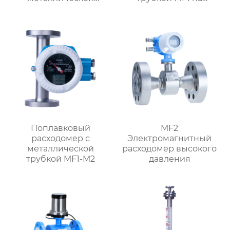
трубкой,
батарейках
ориентированный на
поток
Поплавковый
MF2
расходомер с
Электромагнитный
металлической
расходомер высокого
трубкой MF1-M2
давления