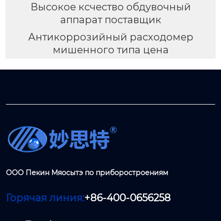
Высокое ксчество обдувочный
аппарат поставщик
Антикоррозийный расходомер
мишенного типа цена
ООО Пекин Мяосытэ по приборостроениям
Горячая линия:
+86-400-0656258