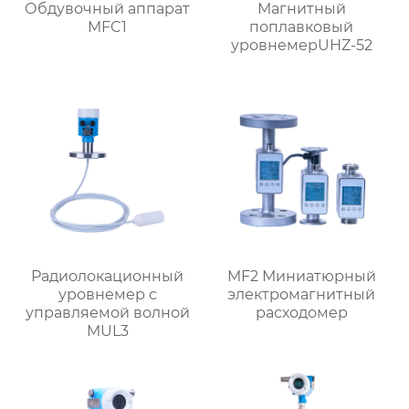
Обдувочный аппарат
Магнитный
MFC1
поплавковый
уровнемерUHZ-52
Радиолокационный
MF2 Миниатюрный
уровнемер с
электромагнитный
управляемой волной
расходомер
MUL3