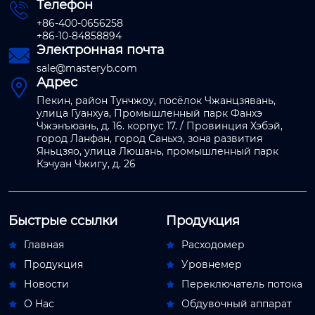
Телефон

+86-400-0656258
+86-10-84858894
Электронная почта

sale@masteryb.com
Адрес

Пекин, район Тунчжоу, посёлок Чжанцзявань,
улица Гуанхуа, Промышленный парк Фанхэ
Чжэнъюань, д. 16. корпус 17. / Провинция Хэбэй,
город Ланфан, город Саньхэ, зона развития
Яньцзяо, улица Люшань, промышленный парк
Кэчуан Чжигу, д. 26
Быстрые ссылки
Продукция
Главная
Расходомер


Продукция
Уровнемер


Новости
Переключатель потока


О Hас
Обдувочный аппарат

