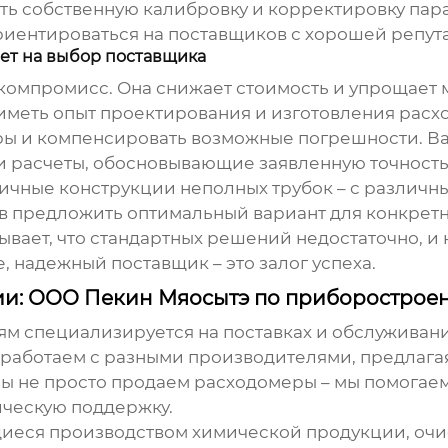
ь собственную калибровку и корректировку пара
риентироваться на поставщиков с хорошей репут
ияет на выбор поставщика
о компромисс. Она снижает стоимость и упрощает 
иметь опыт проектирования и изготовления расх
тры и компенсировать возможные погрешности. В
и расчеты, обосновывающие заявленную точность
чные конструкции неполных трубок – с различн
в предложить оптимальный вариант для конкретн
Бывает, что стандартных решений недостаточно, и
, надежный поставщик – это залог успеха.
ии: ООО Пекин Мяосытэ по приборострое
м специализируется на поставках и обслуживан
 работаем с разными производителями, предлаг
ы не просто продаем расходомеры – мы помогае
ическую поддержку.
иеся производством химической продукции, очи