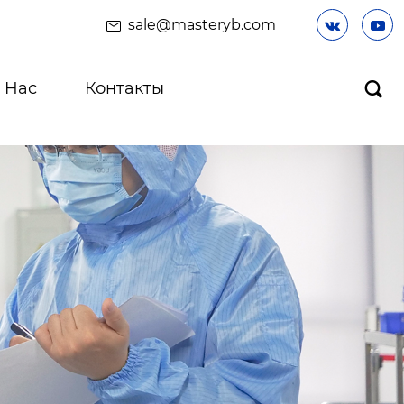
sale@masteryb.com


 Hас
Контакты
