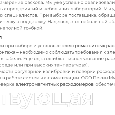
измерение расхода. Мы уже успешно реализовали
х предприятий и небольших лабораторий. Мы у
 специалистов. При выборе поставщика, обращайт
ническую поддержку. Надеюсь, этот небольшой об
 неполной трубкой.
и
и при выборе и установке
электромагнитных ра
нтажа – необходимо соблюдать требования к эл
ть кабели. Еще одна ошибка – использование рас
среде или при высоких температурах).
имости регулярной калибровки и поверки расходо
к в работе системы автоматизации. ООО Пекин М
поверке
электромагнитных расходомеров
, обеспе
ствующая