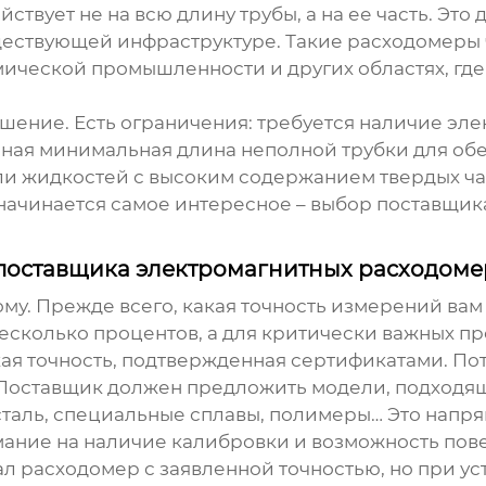
ствует не на всю длину трубы, а на ее часть. Это
ествующей инфраструктуре. Такие расходомеры ч
мической промышленности и других областях, гд
решение. Есть ограничения: требуется наличие э
енная минимальная длина неполной трубки для об
или жидкостей с высоким содержанием твердых ча
т начинается самое интересное – выбор поставщика
 поставщика
электромагнитных расходоме
ному. Прежде всего, какая точность измерений ва
несколько процентов, а для критически важных п
кая точность, подтвержденная сертификатами. По
Поставщик должен предложить модели, подходящи
таль, специальные сплавы, полимеры… Это напря
ание на наличие калибровки и возможность пов
ал расходомер с заявленной точностью, но при у