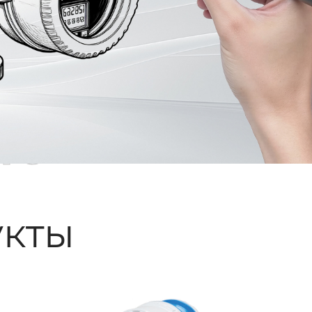
ые
кты