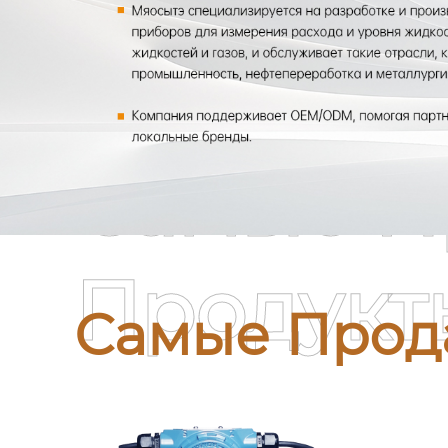
Самые П
Продукт
Самые Прод