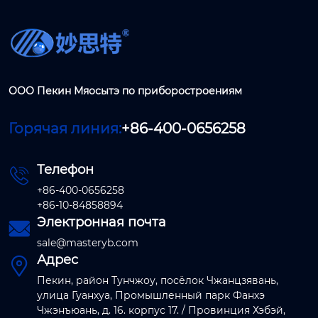
ООО Пекин Мяосытэ по приборостроениям
Горячая линия:
+86-400-0656258
Телефон

+86-400-0656258
+86-10-84858894
Электронная почта

sale@masteryb.com
Адрес

Пекин, район Тунчжоу, посёлок Чжанцзявань,
улица Гуанхуа, Промышленный парк Фанхэ
Чжэнъюань, д. 16. корпус 17. / Провинция Хэбэй,