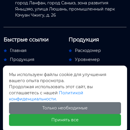
город Ланфан, город Саньхэ, зона развития
Яньцзяо, улица Люшань, промышленный парк
Кэчуан Чжигу, д. 26
Быстрые ссылки
Продукция
Главная
Расходомер


Продукция
Уровнемер


Новости
Переключатель потока


Мы используем файлы cookie для улучшения
О Hас
Обдувочный аппарат


вашего опыта просмотра.
Контакты
Индикаторный прибор
Продолжая использовать этот сайт, вы


соглашаетесь с нашей
Политикой
Новости
конфиденциальности.
Новости компании

Только необходимые
Новости отрасли

Принять все