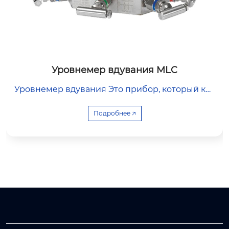
Уровнемер вдувания MLC
Уровнемер вдувания Это прибор, который кос
венно измеряет уровень жидкости с помощь
ю продувки. Его самым большим преимущест
Подробнее 🡥
вом является бесконтактное измерение, при
котором испытуемая среда не соприкасается,
за исключением продувочной трубы, поэтому
он особенно подходит для тяжелых условий р
аботы с высокой вязкостью, легко кристаллиз
уется, легко засоряется, подвержен сильной к
оррозии или загрязнениям.