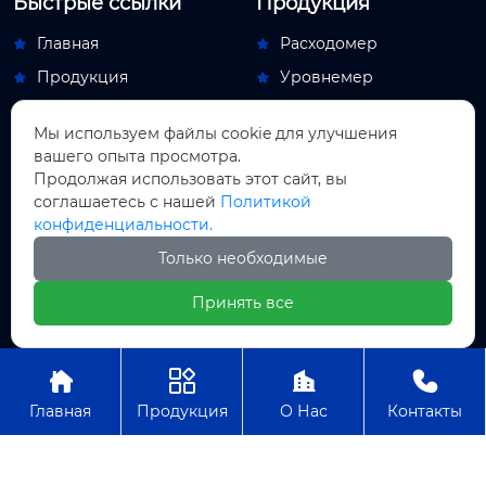
Быстрые ссылки
Продукция
Главная
Расходомер


Продукция
Уровнемер


Новости
Переключатель потока


Мы используем файлы cookie для улучшения
О Hас
Обдувочный аппарат


вашего опыта просмотра.
Контакты
Индикаторный прибор
Продолжая использовать этот сайт, вы


соглашаетесь с нашей
Политикой
Новости
конфиденциальности.
Новости компании

Только необходимые
Новости отрасли

Принять все
Авторское право© ООО Пекин Мяосытэ по




приборостроениям
Главная
Продукция
О Нас
Контакты