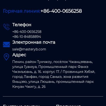
Горячая линия:
+86-400-0656258
Телефон

+86-400-0656258
+86-10-84858894
Электронная почта

sale@masteryb.com
Адрес

Пекин, район Тунчжоу, посёлок Чжанцзявань,
улица Гуанхуа, Промышленный парк Фанхэ
Чжэнъюань, д. 16. корпус 17. / Провинция Хэбэй,
город Ланфан, город Саньхэ, зона развития
Яньцзяо, улица Люшань, промышленный парк
Кэчуан Чжигу, д. 26