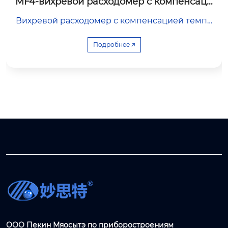
MF4-вихревой расходомер с компенсаци
ей температуры и давления
Вихревой расходомер с компенсацией темпе
ратуры и давления Это вихревой расходомер
со встроенной системой компенсации темпе
Подробнее 🡥
ратуры и давления, предназначенный для точ
ного измерения расхода газа и пара. Он имее
т конструкцию из неподвижных частей, отлич
ается низкими эксплуатационными расходам
и и длительным сроком службы. Благодаря вс
троенной термической формуле IAPWS-IF97 м
ожно напрямую выводить массовый расход и
ли стандартный объемный расход без исполь
зования дополнительных датчиков, что значит
ельно упрощает систему и снижает затраты.
ООО Пекин Мяосытэ по приборостроениям