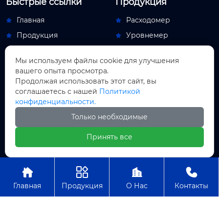
Быстрые ссылки
Продукция
Главная
Расходомер


Продукция
Уровнемер


Новости
Переключатель потока


Мы используем файлы cookie для улучшения
О Hас
Обдувочный аппарат


вашего опыта просмотра.
Контакты
Индикаторный прибор
Продолжая использовать этот сайт, вы


соглашаетесь с нашей
Политикой
Новости
конфиденциальности.
Новости компании

Только необходимые
Новости отрасли

Принять все
Авторское право© ООО Пекин Мяосытэ по




приборостроениям
Главная
Продукция
О Нас
Контакты