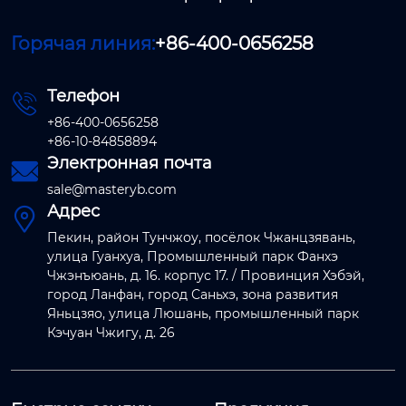
Горячая линия:
+86-400-0656258
Телефон

+86-400-0656258
+86-10-84858894
Электронная почта

sale@masteryb.com
Адрес

Пекин, район Тунчжоу, посёлок Чжанцзявань,
улица Гуанхуа, Промышленный парк Фанхэ
Чжэнъюань, д. 16. корпус 17. / Провинция Хэбэй,
город Ланфан, город Саньхэ, зона развития
Яньцзяо, улица Люшань, промышленный парк
Кэчуан Чжигу, д. 26