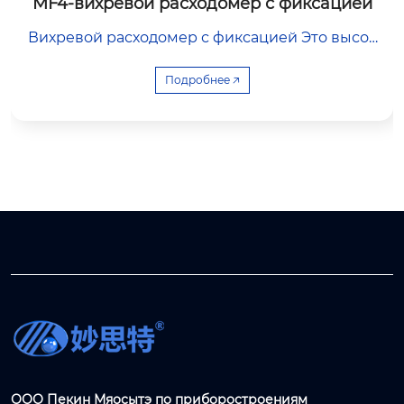
MF4-вихревой расходомер с фиксацией
Вихревой расходомер с фиксацией Это высок
оточный вихревой расходомер с зажимом, пр
едназначенный для компактной установки в н
Подробнее 🡥
ебольших помещениях. Он имеет конструкци
ю из неподвижных частей, отличается низким
и эксплуатационными расходами и длительны
м сроком службы. Благодаря широкому диапа
зону соотношений до 60:1 и встроенной функц
ии компенсации температуры и давления это
надежное решение для измерения пара, газа
и жидкости.
ООО Пекин Мяосытэ по приборостроениям