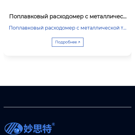
Поплавковый расходомер с металлическ
ой трубкой MF1 на батарейках
Поплавковый расходомер с металлической тр
убкой на батарейках Это современный и наде
жный объемный расходомер, работающий на
Подробнее 🡥
батарейках и не требующий внешнего источн
ика питания. Он особенно подходит для изме
рения расхода в отдаленных районах, где нет
источника питания. Его цельнометаллическая
конструкция отличается компактностью, высо
кой виброустойчивостью и простотой обслуж
ивания, что обеспечивает стабильную работу
в суровых условиях.