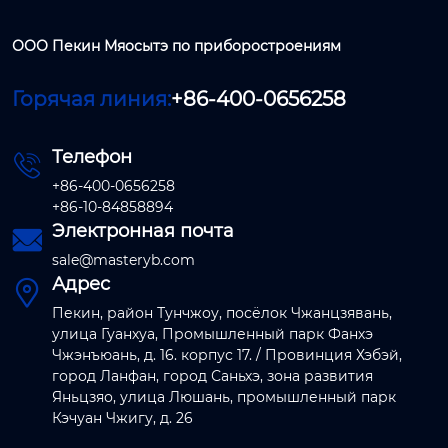
ООО Пекин Мяосытэ по приборостроениям
Горячая линия:
+86-400-0656258
Телефон

+86-400-0656258
+86-10-84858894
Электронная почта

sale@masteryb.com
Адрес

Пекин, район Тунчжоу, посёлок Чжанцзявань,
улица Гуанхуа, Промышленный парк Фанхэ
Чжэнъюань, д. 16. корпус 17. / Провинция Хэбэй,
город Ланфан, город Саньхэ, зона развития
Яньцзяо, улица Люшань, промышленный парк
Кэчуан Чжигу, д. 26