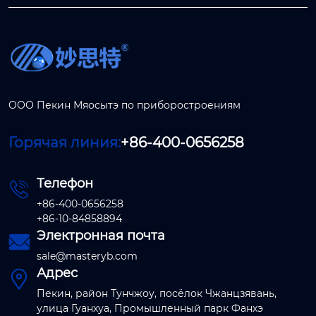
ООО Пекин Мяосытэ по приборостроениям
Горячая линия:
+86-400-0656258
Телефон

+86-400-0656258
+86-10-84858894
Электронная почта

sale@masteryb.com
Адрес

Пекин, район Тунчжоу, посёлок Чжанцзявань,
улица Гуанхуа, Промышленный парк Фанхэ