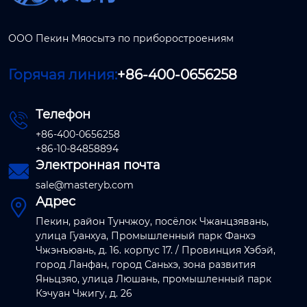
ООО Пекин Мяосытэ по приборостроениям
Горячая линия:
+86-400-0656258
Телефон

+86-400-0656258
+86-10-84858894
Электронная почта

sale@masteryb.com
Адрес

Пекин, район Тунчжоу, посёлок Чжанцзявань,
улица Гуанхуа, Промышленный парк Фанхэ
Чжэнъюань, д. 16. корпус 17. / Провинция Хэбэй,
город Ланфан, город Саньхэ, зона развития
Яньцзяо, улица Люшань, промышленный парк
Кэчуан Чжигу, д. 26