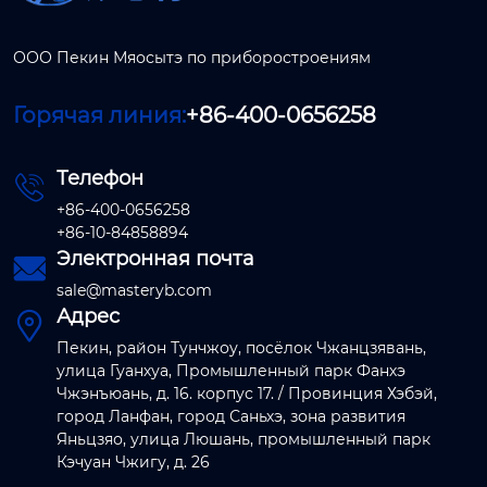
ООО Пекин Мяосытэ по приборостроениям
Горячая линия:
+86-400-0656258
Телефон

+86-400-0656258
+86-10-84858894
Электронная почта

sale@masteryb.com
Адрес

Пекин, район Тунчжоу, посёлок Чжанцзявань,
улица Гуанхуа, Промышленный парк Фанхэ
Чжэнъюань, д. 16. корпус 17. / Провинция Хэбэй,
город Ланфан, город Саньхэ, зона развития
Яньцзяо, улица Люшань, промышленный парк
Кэчуан Чжигу, д. 26