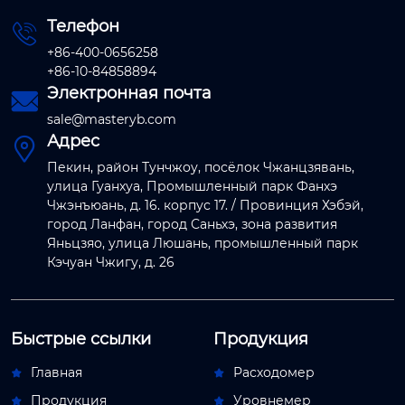
Телефон

+86-400-0656258
+86-10-84858894
Электронная почта

sale@masteryb.com
Адрес

Пекин, район Тунчжоу, посёлок Чжанцзявань,
улица Гуанхуа, Промышленный парк Фанхэ
Чжэнъюань, д. 16. корпус 17. / Провинция Хэбэй,
город Ланфан, город Саньхэ, зона развития
Яньцзяо, улица Люшань, промышленный парк
Кэчуан Чжигу, д. 26
Быстрые ссылки
Продукция
Главная
Расходомер


Продукция
Уровнемер

