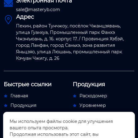
Электронная почта

sale@masteryb.com
Адрес

Пекин, район Тунчжоу, посёлок Чжанцзявань,
улица Гуанхуа, Промышленный парк Фанхэ
Чжэнъюань, д. 16. корпус 17. / Провинция Хэбэй,
город Ланфан, город Саньхэ, зона развития
Яньцзяо, улица Люшань, промышленный парк
Кэчуан Чжигу, д. 26
Быстрые ссылки
Продукция
Главная
Расходомер


Продукция
Уровнемер


Новости
Переключатель потока


Мы используем файлы cookie для улучшения
О Hас
Обдувочный аппарат


вашего опыта просмотра.
Контакты
Индикаторный прибор
Продолжая использовать этот сайт, вы

