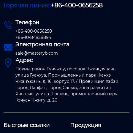
Горячая линия:
+86-400-0656258
Телефон

+86-400-0656258
+86-10-84858894
Электронная почта

sale@masteryb.com
Адрес

Пекин, район Тунчжоу, посёлок Чжанцзявань,
улица Гуанхуа, Промышленный парк Фанхэ
Чжэнъюань, д. 16. корпус 17. / Провинция Хэбэй,
город Ланфан, город Саньхэ, зона развития
Яньцзяо, улица Люшань, промышленный парк
Кэчуан Чжигу, д. 26
Быстрые ссылки
Продукция