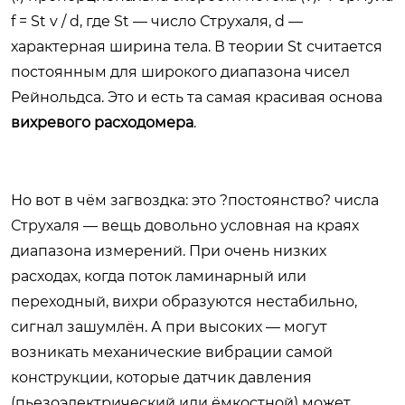
f = St v / d, где St — число Струхаля, d —
характерная ширина тела. В теории St считается
постоянным для широкого диапазона чисел
Рейнольдса. Это и есть та самая красивая основа
вихревого расходомера
.
Но вот в чём загвоздка: это ?постоянство? числа
Струхаля — вещь довольно условная на краях
диапазона измерений. При очень низких
расходах, когда поток ламинарный или
переходный, вихри образуются нестабильно,
сигнал зашумлён. А при высоких — могут
возникать механические вибрации самой
конструкции, которые датчик давления
(пьезоэлектрический или ёмкостной) может